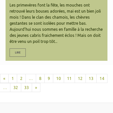
Les primevères font la fête, les mouches ont
retrouvé leurs bouses adorées, mai est un bien joli
mois ! Dans le clan des chamois, les chèvres
gestantes se sont isolées pour mettre bas.
Aujourd’hui nous sommes en famille à la recherche
des jeunes cabris fraichement éclos ! Mais on doit
être venu un poil trop tôt...
LIRE
«
1
2
…
8
9
10
11
12
13
14
…
32
33
»