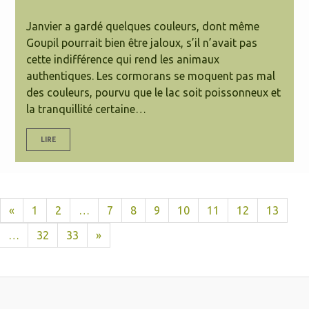
Janvier a gardé quelques couleurs, dont même
Goupil pourrait bien être jaloux, s’il n’avait pas
cette indifférence qui rend les animaux
authentiques. Les cormorans se moquent pas mal
des couleurs, pourvu que le lac soit poissonneux et
la tranquillité certaine…
LIRE
«
1
2
…
7
8
9
10
11
12
13
…
32
33
»