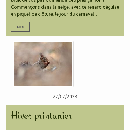
bruit de vos pas donnent à peu près ça non ?
Commençons dans la neige, avec ce renard déguisé
en piquet de clôture, le jour du carnaval…
LIRE
22/02/2023
Hiver printanier