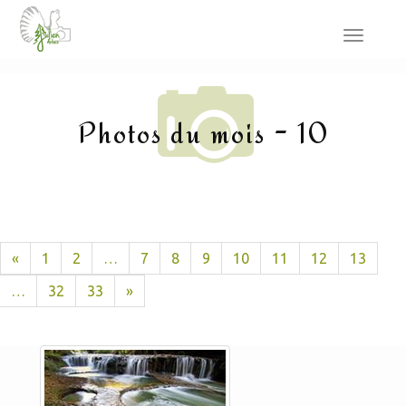
Toggle
navigat
Photos du mois - 10
«
1
2
…
7
8
9
10
11
12
13
…
32
33
»