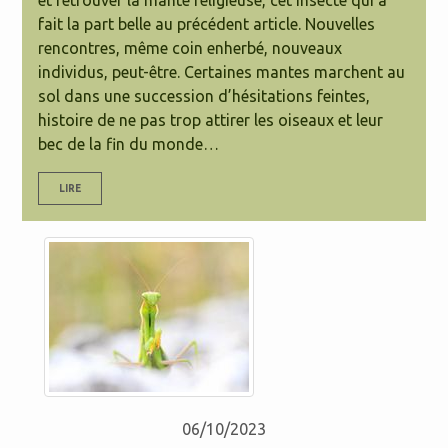
et retrouver la mante religieuse, cet insecte qui a
fait la part belle au précédent article. Nouvelles
rencontres, même coin enherbé, nouveaux
individus, peut-être. Certaines mantes marchent au
sol dans une succession d’hésitations feintes,
histoire de ne pas trop attirer les oiseaux et leur
bec de la fin du monde…
LIRE
06/10/2023