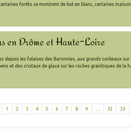
 certaines forêts se montrent de but en blanc, certaines maison
ns en Drôme et Haute-Loire
s depuis les falaises des Baronnies, aux grands corbeaux sur
hens et des cristaux de glace sur les roches granitiques de la h
1
2
3
4
5
6
7
8
9
…
32
33