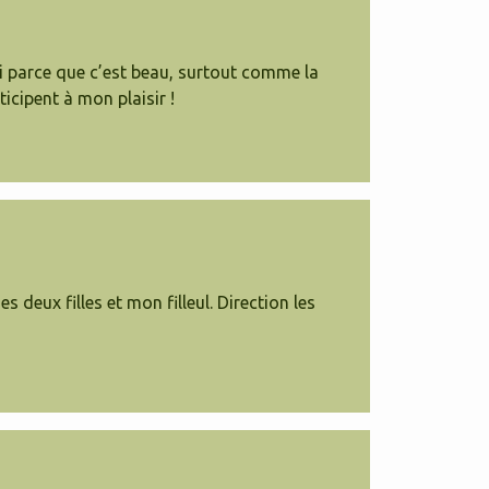
si parce que c’est beau, surtout comme la
icipent à mon plaisir !
 deux filles et mon filleul. Direction les