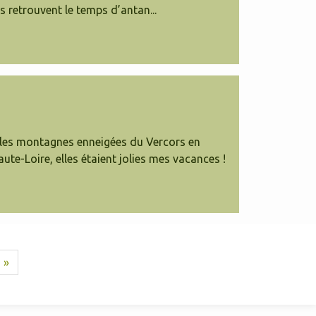
s retrouvent le temps d’antan...
 les montagnes enneigées du Vercors en
aute-Loire, elles étaient jolies mes vacances !
»