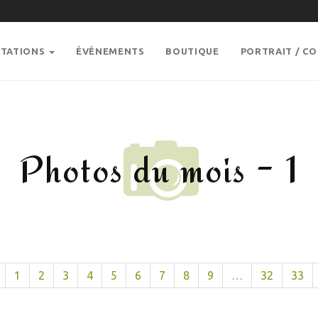
STATIONS
ÉVÉNEMENTS
BOUTIQUE
PORTRAIT / C
Photos du mois - 1
1
2
3
4
5
6
7
8
9
…
32
33