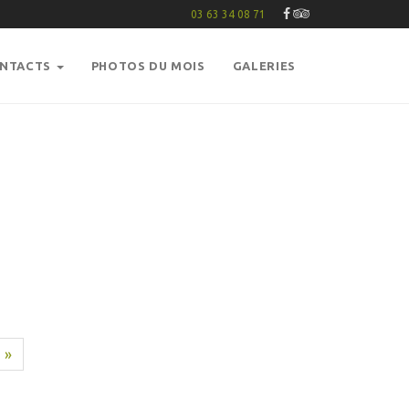
03 63 34 08 71
ONTACTS
PHOTOS DU MOIS
GALERIES
»