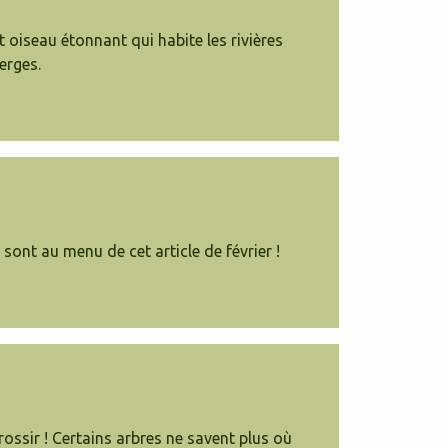
 oiseau étonnant qui habite les rivières
erges.
ont au menu de cet article de février !
grossir ! Certains arbres ne savent plus où