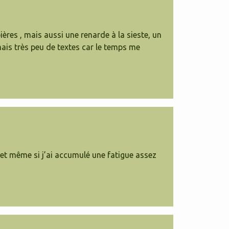
res , mais aussi une renarde à la sieste, un
ais très peu de textes car le temps me
 et même si j’ai accumulé une fatigue assez