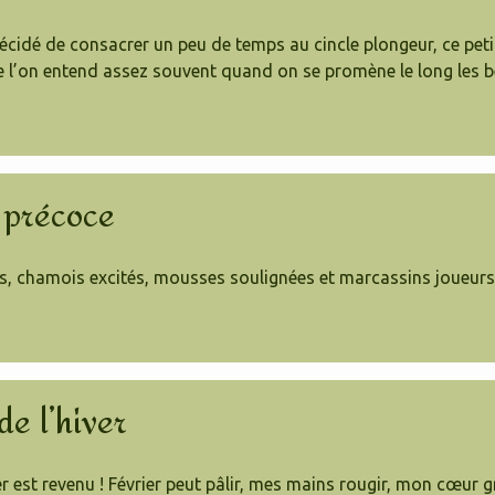
écidé de consacrer un peu de temps au cincle plongeur, ce petit
e l’on entend assez souvent quand on se promène le long les b
 précoce
, chamois excités, mousses soulignées et marcassins joueurs s
de l’hiver
iver est revenu ! Février peut pâlir, mes mains rougir, mon cœur 