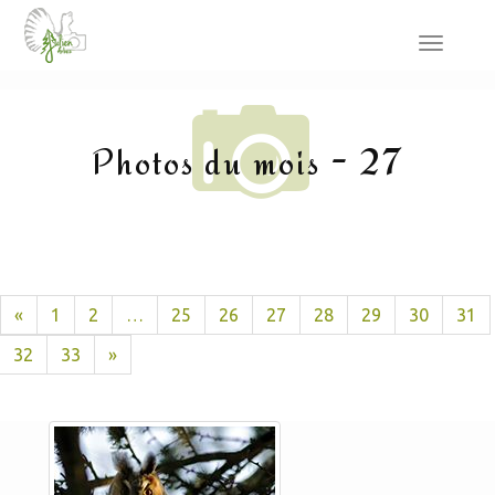
Toggle
navigat
Photos du mois - 27
«
1
2
…
25
26
27
28
29
30
31
32
33
»