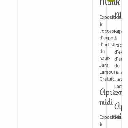
Matin
Mat
Exposition
à
l’occasion
Exposi
d’expos
à
d’artistes
l’occa
du
d’exp
haut-
d’arti
Jura,
du
Lamoura
haut-
Gratuit
Jura,
Lamou
Après-
Gratui
midi
Apr
midi
Exposition
à