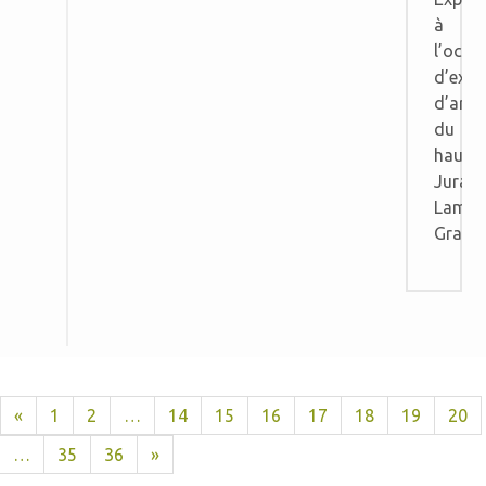
à
l’occa
d’exp
d’arti
du
haut-
Jura,
Lamou
Gratui
«
1
2
…
14
15
16
17
18
19
20
…
35
36
»