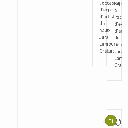
l’occasion
Exposi
d’expos
à
d’artistes
l’occa
du
d’exp
haut-
d’arti
Jura,
du
Lamoura
haut-
Gratuit
Jura,
Lamou
Gratui
03