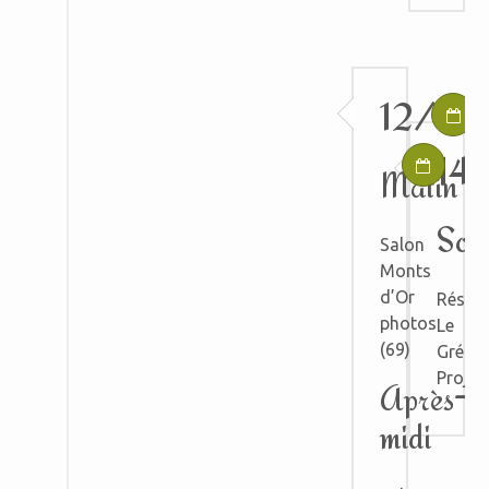
12/03
14
Matin
Soir
Salon
Monts
d’Or
Réserv
photos
Le
(69)
Grépil
Projec
Après-
midi