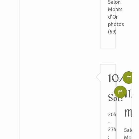
Salon
Monts
d’Or
photos
(69)
10/03
11
Soir
Mat
20h
-
23h
Salon
:
Monts