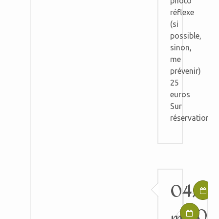
photo
réflexe
(si
possible,
sinon,
me
prévenir)
25
euros
Sur
réservation
04/0
05