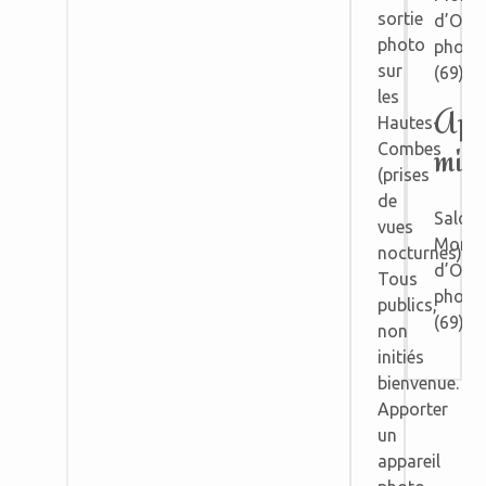
sortie
d’Or
photo
photo
sur
(69)
les
Apr
Hautes-
Combes
midi
(prises
de
Salon
vues
Monts
nocturnes)
d’Or
Tous
photo
publics,
(69)
non
initiés
bienvenue.
Apporter
un
appareil