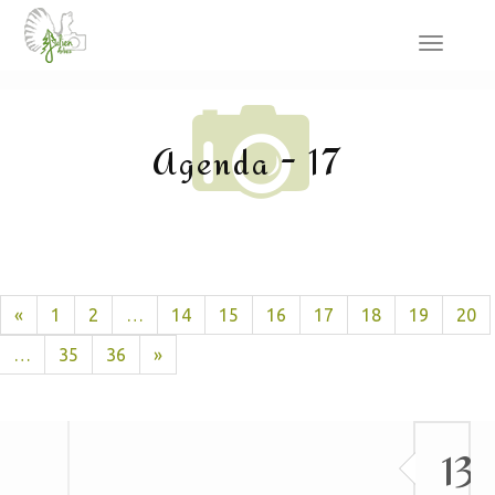
Toggle
navigat
Agenda - 17
«
1
2
…
14
15
16
17
18
19
20
…
35
36
»
13